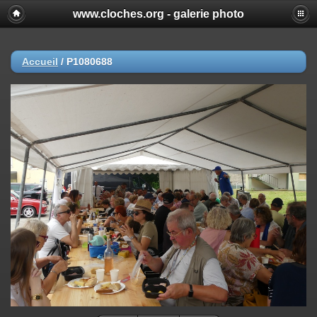
www.cloches.org - galerie photo
Accueil
/
P1080688