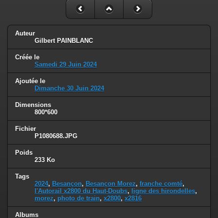
Auteur
Gilbert PAINBLANC
Créée le
Samedi 29 Juin 2024
Ajoutée le
Dimanche 30 Juin 2024
Dimensions
800*600
Fichier
P1080688.JPG
Poids
233 Ko
Tags
2024
,
Besançon
,
Besançon Morez
,
franche comté
,
l'Autorail x2800 du Haut-Doubs
,
ligne des hirondelles
,
morez
,
photo de train
,
x2800
,
x2816
Albums