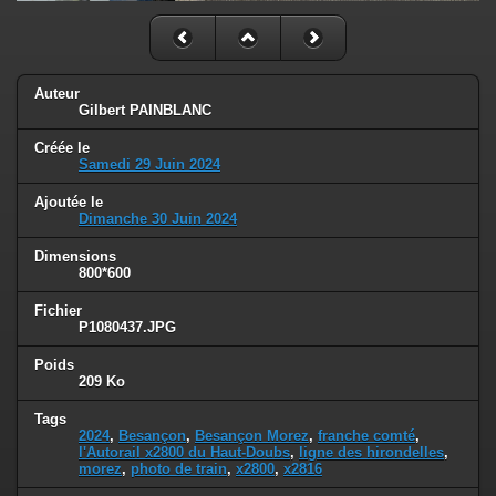
Auteur
Gilbert PAINBLANC
Créée le
Samedi 29 Juin 2024
Ajoutée le
Dimanche 30 Juin 2024
Dimensions
800*600
Fichier
P1080437.JPG
Poids
209 Ko
Tags
2024
,
Besançon
,
Besançon Morez
,
franche comté
,
l'Autorail x2800 du Haut-Doubs
,
ligne des hirondelles
,
morez
,
photo de train
,
x2800
,
x2816