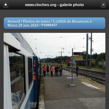
www.cloches.org - galerie photo
Accueil
/
Photos de trains
/
L'x2816 de Besançon à
Morez 29 juin 2024
/
P1080437