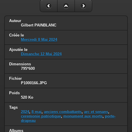
Auteur
Gilbert PAINBLANC
Créée le
Mercredi 8 Mai 2024
Ajoutée le
Dimanche 12 Mai 2024
Dimensions
795*600
Fichier
P1000166.JPG
Poids
520 Ko
Tags
2024
,
8 mai
,
anciens combattants
,
arc et senans
,
ceremonie patriotique
,
monument aux morts
,
porte-
drapeau
Albums