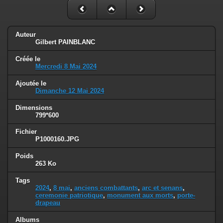
Auteur
Gilbert PAINBLANC
Créée le
Mercredi 8 Mai 2024
Ajoutée le
Dimanche 12 Mai 2024
Dimensions
799*600
Fichier
P1000160.JPG
Poids
263 Ko
Tags
2024
,
8 mai
,
anciens combattants
,
arc et senans
,
ceremonie patriotique
,
monument aux morts
,
porte-
drapeau
Albums