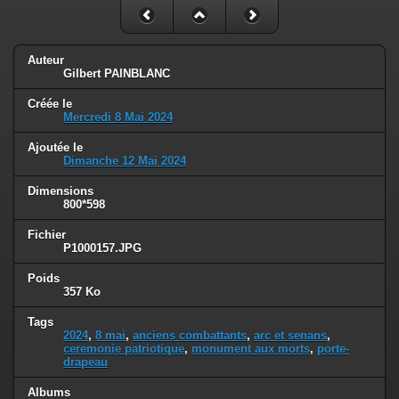
Auteur
Gilbert PAINBLANC
Créée le
Mercredi 8 Mai 2024
Ajoutée le
Dimanche 12 Mai 2024
Dimensions
800*598
Fichier
P1000157.JPG
Poids
357 Ko
Tags
2024
,
8 mai
,
anciens combattants
,
arc et senans
,
ceremonie patriotique
,
monument aux morts
,
porte-
drapeau
Albums