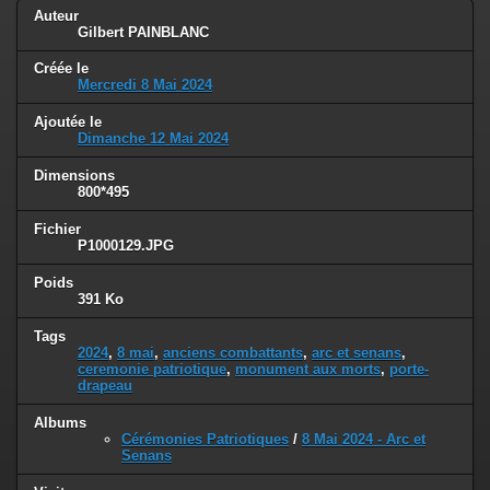
Auteur
Gilbert PAINBLANC
Créée le
Mercredi 8 Mai 2024
Ajoutée le
Dimanche 12 Mai 2024
Dimensions
800*495
Fichier
P1000129.JPG
Poids
391 Ko
Tags
2024
,
8 mai
,
anciens combattants
,
arc et senans
,
ceremonie patriotique
,
monument aux morts
,
porte-
drapeau
Albums
Cérémonies Patriotiques
/
8 Mai 2024 - Arc et
Senans