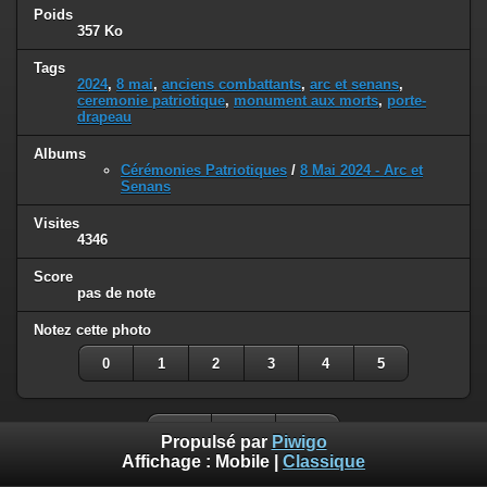
Poids
357 Ko
Tags
2024
,
8 mai
,
anciens combattants
,
arc et senans
,
ceremonie patriotique
,
monument aux morts
,
porte-
drapeau
Albums
Cérémonies Patriotiques
/
8 Mai 2024 - Arc et
Senans
Visites
4346
Score
pas de note
Notez cette photo
0
1
2
3
4
5
Propulsé par
Piwigo
Affichage :
Mobile
|
Classique