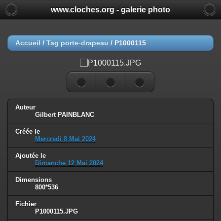
www.cloches.org - galerie photo
Accueil
/
Tag
porte-drapeau
/
P1000115
Auteur
Gilbert PAINBLANC
Créée le
Mercredi 8 Mai 2024
Ajoutée le
Dimanche 12 Mai 2024
Dimensions
800*536
Fichier
P1000115.JPG