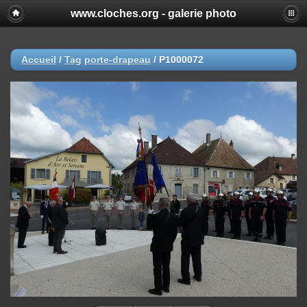
www.cloches.org - galerie photo
Accueil
/
Tag
porte-drapeau
/
P1000072