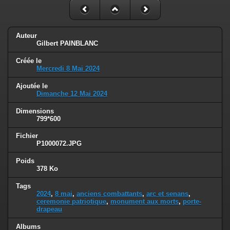
Auteur
Gilbert PAINBLANC
Créée le
Mercredi 8 Mai 2024
Ajoutée le
Dimanche 12 Mai 2024
Dimensions
799*600
Fichier
P1000072.JPG
Poids
378 Ko
Tags
2024
,
8 mai
,
anciens combattants
,
arc et senans
,
ceremonie patriotique
,
monument aux morts
,
porte-
drapeau
Albums