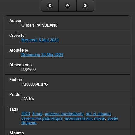
Auteur
Gilbert PAINBLANC
Créée le
Mercredi 8 Mai 2024
Ajoutée le
Dimanche 12 Mai 2024
Dimensions
800*600
Fichier
P1000064.JPG
Poids
463 Ko
Tags
2024
,
8 mai
,
anciens combattants
,
arc et senans
,
ceremonie patriotique
,
monument aux morts
,
porte-
drapeau
Albums