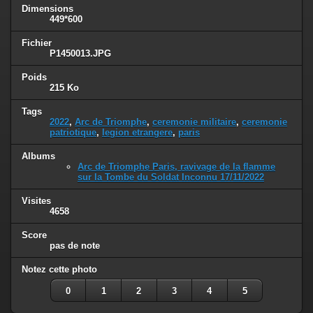
Dimensions
449*600
Fichier
P1450013.JPG
Poids
215 Ko
Tags
2022
,
Arc de Triomphe
,
ceremonie militaire
,
ceremonie
patriotique
,
legion etrangere
,
paris
Albums
Arc de Triomphe Paris, ravivage de la flamme
sur la Tombe du Soldat Inconnu 17/11/2022
Visites
4658
Score
pas de note
Notez cette photo
0
1
2
3
4
5