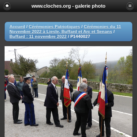
www.cloches.org - galerie photo
Accueil
/
Cérémonies Patriotiques
/
Cérémonies du 11
Novembre 2022 à Liesle, Buffard et Arc et Senans
/
Buffard : 11 novembre 2022
/
P1440027