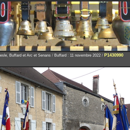
P1430990
sle, Buffard et Arc et Senans
/
Buffard : 11 novembre 2022
/