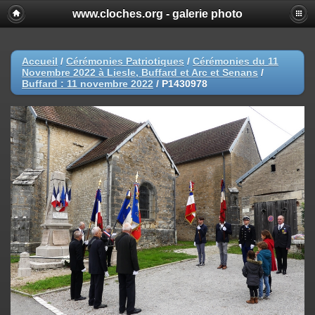
www.cloches.org - galerie photo
Accueil
/
Cérémonies Patriotiques
/
Cérémonies du 11
Novembre 2022 à Liesle, Buffard et Arc et Senans
/
Buffard : 11 novembre 2022
/
P1430978