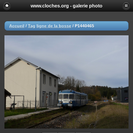
www.cloches.org - galerie photo
Accueil
/
Tag
ligne de la bosse
/
P1440465