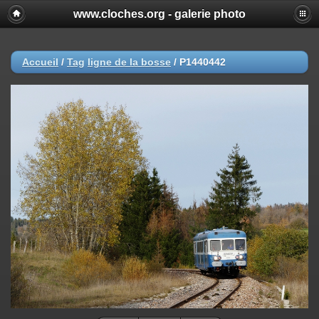
www.cloches.org - galerie photo
Accueil
/
Tag
ligne de la bosse
/
P1440442