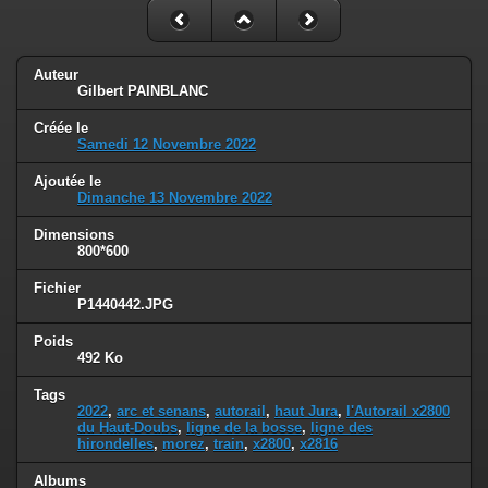
Auteur
Gilbert PAINBLANC
Créée le
Samedi 12 Novembre 2022
Ajoutée le
Dimanche 13 Novembre 2022
Dimensions
800*600
Fichier
P1440442.JPG
Poids
492 Ko
Tags
2022
,
arc et senans
,
autorail
,
haut Jura
,
l'Autorail x2800
du Haut-Doubs
,
ligne de la bosse
,
ligne des
hirondelles
,
morez
,
train
,
x2800
,
x2816
Albums