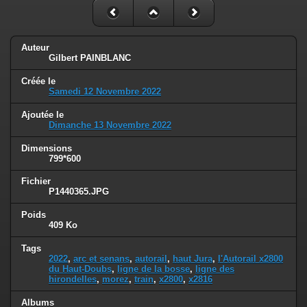
Auteur
Gilbert PAINBLANC
Créée le
Samedi 12 Novembre 2022
Ajoutée le
Dimanche 13 Novembre 2022
Dimensions
799*600
Fichier
P1440365.JPG
Poids
409 Ko
Tags
2022
,
arc et senans
,
autorail
,
haut Jura
,
l'Autorail x2800
du Haut-Doubs
,
ligne de la bosse
,
ligne des
hirondelles
,
morez
,
train
,
x2800
,
x2816
Albums