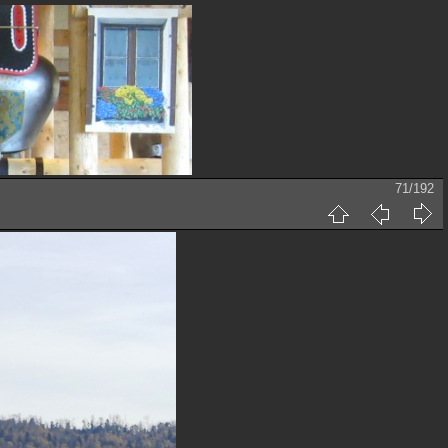
71/192