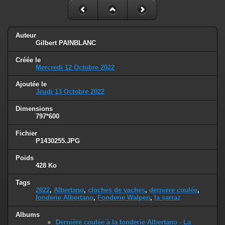
Auteur
Gilbert PAINBLANC
Créée le
Mercredi 12 Octobre 2022
Ajoutée le
Jeudi 13 Octobre 2022
Dimensions
797*600
Fichier
P1430255.JPG
Poids
428 Ko
Tags
2022
,
Albertano
,
cloches de vaches
,
derniere coulée
,
fonderie Albertano
,
Fonderie Walpen
,
la sarraz
Albums
Dernière coulée à la fonderie Albertano - La