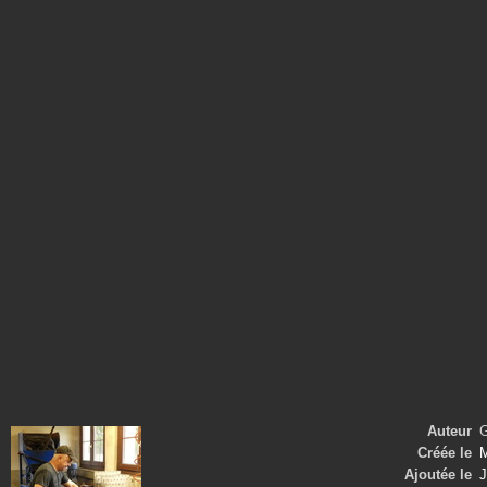
Auteur
G
Créée le
M
Ajoutée le
J