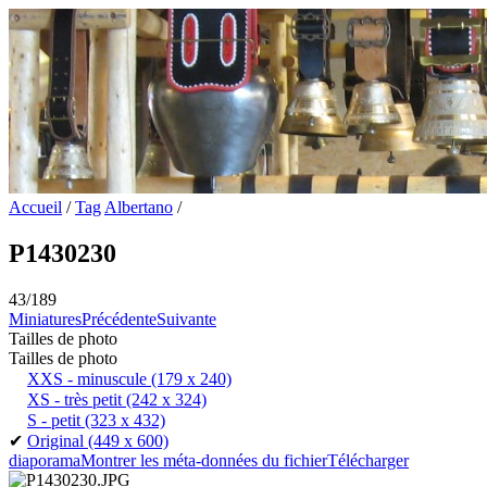
Accueil
/
Tag
Albertano
/
P1430230
43/189
Miniatures
Précédente
Suivante
Tailles de photo
Tailles de photo
XXS - minuscule
(179 x 240)
XS - très petit
(242 x 324)
S - petit
(323 x 432)
✔
Original
(449 x 600)
diaporama
Montrer les méta-données du fichier
Télécharger