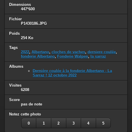
Dimensions
447*600
Fichier
P1430186.JPG
Poids
254 Ko
Tags
2022
,
Albertano
,
cloches de vaches
,
derniere coulée
,
fonderie Albertano
,
Fonderie Walpen
,
la sarraz
Albums
Dernière coulée à la fonderie Albertano - La
Sarraz ! 12 octobre 2022
Visites
6208
Score
pas de note
Notez cette photo
0
1
2
3
4
5