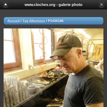
www.cloches.org - galerie photo
Accueil
/
Tag
Albertano
/
P1430186