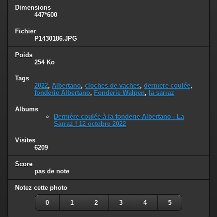
Dimensions
447*600
Fichier
P1430186.JPG
Poids
254 Ko
Tags
2022
,
Albertano
,
cloches de vaches
,
derniere coulée
,
fonderie Albertano
,
Fonderie Walpen
,
la sarraz
Albums
Dernière coulée à la fonderie Albertano - La
Sarraz ! 12 octobre 2022
Visites
6209
Score
pas de note
Notez cette photo
0
1
2
3
4
5