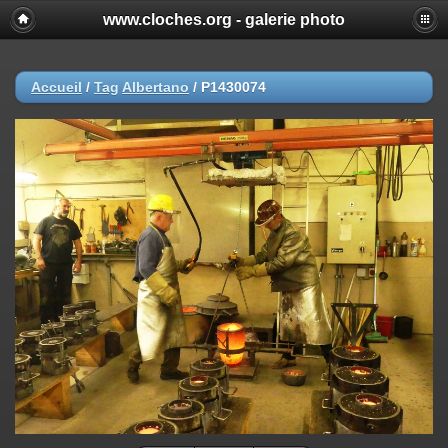
www.cloches.org - galerie photo
Accueil
/
Tag
Albertano
/
P1430074