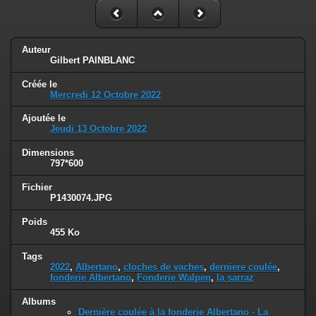
Auteur
Gilbert PAINBLANC
Créée le
Mercredi 12 Octobre 2022
Ajoutée le
Jeudi 13 Octobre 2022
Dimensions
797*600
Fichier
P1430074.JPG
Poids
455 Ko
Tags
2022
,
Albertano
,
cloches de vaches
,
derniere coulée
,
fonderie Albertano
,
Fonderie Walpen
,
la sarraz
Albums
Dernière coulée à la fonderie Albertano - La