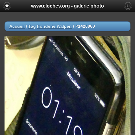
www.cloches.org - galerie photo
Accueil
/
Tag
Fonderie Walpen
/
P1420960