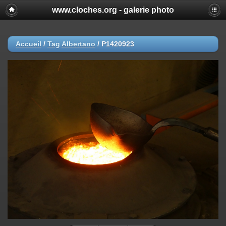
www.cloches.org - galerie photo
Accueil
/
Tag
Albertano
/
P1420923