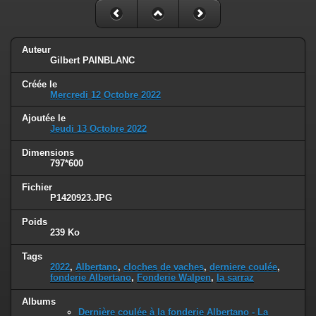
Auteur
Gilbert PAINBLANC
Créée le
Mercredi 12 Octobre 2022
Ajoutée le
Jeudi 13 Octobre 2022
Dimensions
797*600
Fichier
P1420923.JPG
Poids
239 Ko
Tags
2022
,
Albertano
,
cloches de vaches
,
derniere coulée
,
fonderie Albertano
,
Fonderie Walpen
,
la sarraz
Albums
Dernière coulée à la fonderie Albertano - La