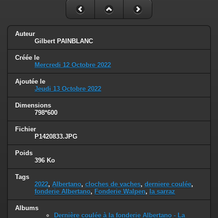
Auteur
Gilbert PAINBLANC
Créée le
Mercredi 12 Octobre 2022
Ajoutée le
Jeudi 13 Octobre 2022
Dimensions
798*600
Fichier
P1420833.JPG
Poids
396 Ko
Tags
2022
,
Albertano
,
cloches de vaches
,
derniere coulée
,
fonderie Albertano
,
Fonderie Walpen
,
la sarraz
Albums
Dernière coulée à la fonderie Albertano - La