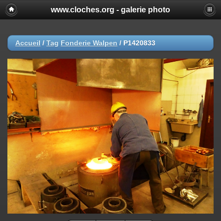
www.cloches.org - galerie photo
Accueil
/
Tag
Fonderie Walpen
/
P1420833