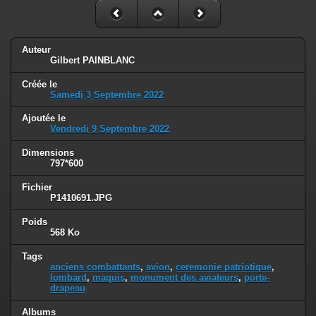
Auteur
Gilbert PAINBLANC
Créée le
Samedi 3 Septembre 2022
Ajoutée le
Vendredi 9 Septembre 2022
Dimensions
797*600
Fichier
P1410691.JPG
Poids
568 Ko
Tags
anciens combattants
,
avion
,
ceremonie patriotique
,
lombard
,
maquis
,
monument des aviateurs
,
porte-
drapeau
Albums