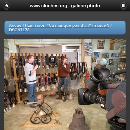
www.cloches.org - galerie photo
Accueil
/
Emission "Ca manque pas d'air" France 3
/
DSCN7178