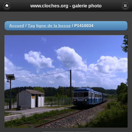
www.cloches.org - galerie photo
Accueil
/
Tag
ligne de la bosse
/
P1410034