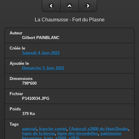
La Chaumusse - Fort du Plasne
Auteur
Gilbert PAINBLANC
Créée le
Samedi 4 Juin 2022
Ajoutée le
Dimanche 5 Juin 2022
Dimensions
798*600
Fichier
P1410034.JPG
Poids
379 Ko
Tags
autorail
,
franche comté
,
l'Autorail x2800 du Haut-Doubs
,
ligne de la bosse
,
ligne des hirondelles
,
patrimoine
ferroviaire
,
train
,
x2800
,
x2816