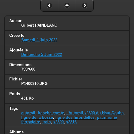
Auteur
Gilbert PAINBLANC
Créée le
Samedi 4 Juin 2022
Ajoutée le
Dimanche 5 Juin 2022
Dimensions
799*600
Fichier
P1400910.JPG
Poids
431 Ko
Tags
autorail
,
franche comté
,
l'Autorail x2800 du Haut-Doubs
,
ligne de la bosse
,
ligne des hirondelles
,
patrimoine
ferroviaire
,
train
,
x2800
,
x2816
Albums