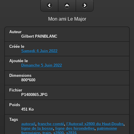
Mon ami Le Major
Auteur
Gilbert PAINBLANC
Créée le
Samedi 4 Juin 2022
Ajoutée le
Dimanche 5 Juin 2022
Dimensions
800*600
Fichier
P1400865.JPG
Poids
451 Ko
Tags
autorail
,
franche comté
,
l'Autorail x2800 du Haut-Doubs
,
ligne de la bosse
,
ligne des hirondelles
,
patrimoine
ferroviaire
,
train
,
x2800
,
x2816