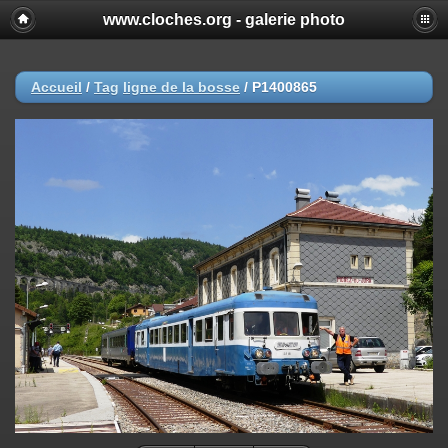
www.cloches.org - galerie photo
Accueil
/
Tag
ligne de la bosse
/
P1400865