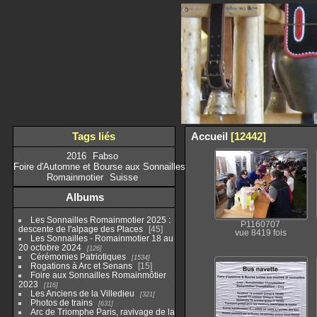
Tags liés
Accueil
12442
2016
Fabso
Foire d'Automne et Bourse aux Sonnailles
Romainmotier
Suisse
Albums
Les Sonnailles Romainmotier 2025 :
P1160707
descente de l'alpage des Places
45
vue 8419 fois
Les Sonnailles - Romainmotier 18 au
20 octobre 2024
126
Cérémonies Patriotiques
1534
Rogations à Arc et Senans
15
Foire aux Sonnailles Romainmôtier
2023
116
Les Anciens de la Villedieu
321
Photos de trains
631
Arc de Triomphe Paris, ravivage de la