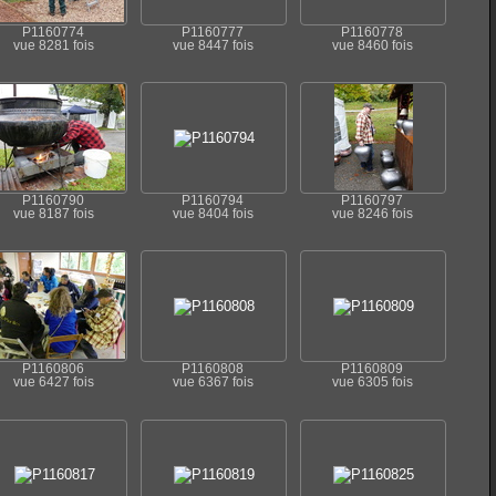
P1160774
P1160777
P1160778
vue 8281 fois
vue 8447 fois
vue 8460 fois
P1160790
P1160794
P1160797
vue 8187 fois
vue 8404 fois
vue 8246 fois
P1160806
P1160808
P1160809
vue 6427 fois
vue 6367 fois
vue 6305 fois