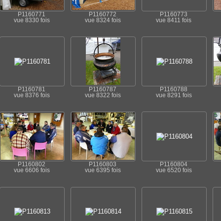
P1160771
P1160772
P1160773
vue 8330 fois
vue 8324 fois
vue 8411 fois
P1160781
P1160787
P1160788
vue 8376 fois
vue 8322 fois
vue 8291 fois
P1160802
P1160803
P1160804
vue 6606 fois
vue 6395 fois
vue 6520 fois