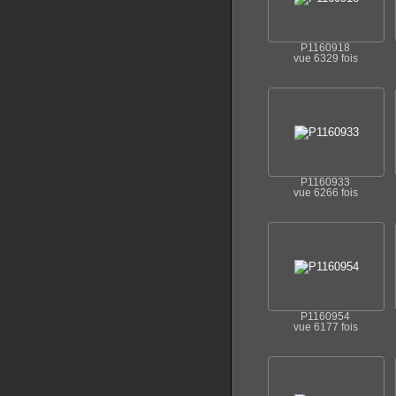
P1160918
vue 6329 fois
P1160933
vue 6266 fois
P1160954
vue 6177 fois