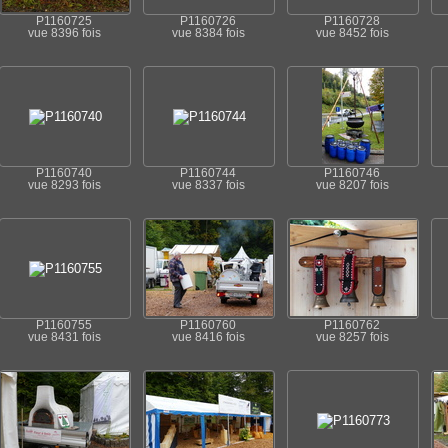
P1160725
P1160726
P1160728
vue 8396 fois
vue 8384 fois
vue 8452 fois
P1160740
P1160744
P1160746
vue 8293 fois
vue 8337 fois
vue 8207 fois
P1160755
P1160760
P1160762
vue 8431 fois
vue 8416 fois
vue 8257 fois