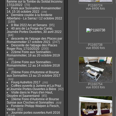
flamme sur la Tombe du Soldat Inconnu
17/11/2022
70
P1160724
Foire aux Sonnailles Romainmotier
vue 8406 fois
14, 15 16 octobre 2022
194
Dernière coulée à la fonderie
Albertano - La Sarraz ! 12 octobre 2022
189
8 Mai 2022 Arc et Senans
95
40 ans de La Forge du Camp,
Journée Portes Ouvertes, 30 avril 2022
44
descente de l'alpage des Places par
Romainmotier 17 octobre 2021
247
P1160738
Descente de l'alpage des Places
vue 8500 fois
Roger Roy, 17/10/2020
200
22ème Foire aux Sonnailles -
Romainmotier, 18 au 20 octobre 2019
282
21ème Foire aux Sonnailles -
Romainmotier, 12 au 14 octobre 2018
337
20ème Foire d'Automne et Bourse
aux Sonnailles 13 au 15 octobre 2017
616
Fourg Autrefois 2017
293
P1160754
Coffres ouverts à Juriens et La Praz
vue 8303 fois
et Journée Portes-Ouvertes à Bière
42
Visite dans le Pays d'en Haut,
Gruyère et Saanenland
45
19ème Foire d'Automne et Bourse
Suisse aux Cloches et Sonnailles
818
Fonderie Philipp Walpen à Fiesch,
Valais
81
Journée portes ouvertes Avril 2016
114