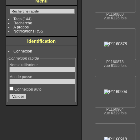
Menu
P1160860
vue 6126 fois
Tags
(144)
Recherche
À propos
Notifications RSS
Identification
Connexion
Connexion rapide
P1160878
Nom d'utilisateur
vue 6155 fois
Mot de passe
Connexion auto
P1160904
vue 6329 fois