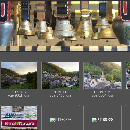
P1160712
P1160713
P1160716
vue 9011 fois
vue 8463 fois
vue 8504 fois