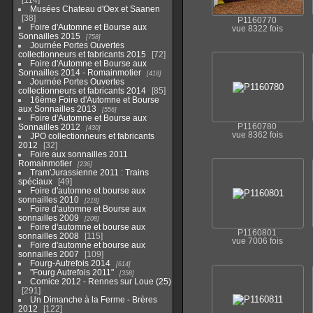
Musées Chateau d'Oex et Saanen
38
P1160770
Foire d'Automne et Bourse aux
vue 8322 fois
Sonnailles 2015
758
Journée Portes Ouvertes
collectionneurs et fabricants 2015
72
Foire d'Automne et Bourse aux
Sonnailles 2014 - Romainmotier
418
Journée Portes Ouvertes
collectionneurs et fabricants 2014
85
16ème Foire d'Automne et Bourse
aux Sonnailles 2013
556
Foire d'Automne et Bourse aux
Sonnailles 2012
P1160780
430
vue 8362 fois
JPO collectionneurs et fabricants
2012
32
Foire aux sonnailles 2011
Romainmotier
236
Tram'Jurassienne 2011 : Trains
spéciaux
49
Foire d'automne et bourse aux
sonnailles 2010
218
Foire d'automne et Bourse aux
sonnailles 2009
208
Foire d'automne et bourse aux
P1160801
sonnailles 2008
115
vue 7006 fois
Foire d'automne et bourse aux
sonnailles 2007
109
Fourg-Autrefois 2014
614
"Fourg Autrefois 2011"
358
Comice 2012 - Rennes sur Loue (25)
291
Un Dimanche à la Ferme - Brères
2012
122