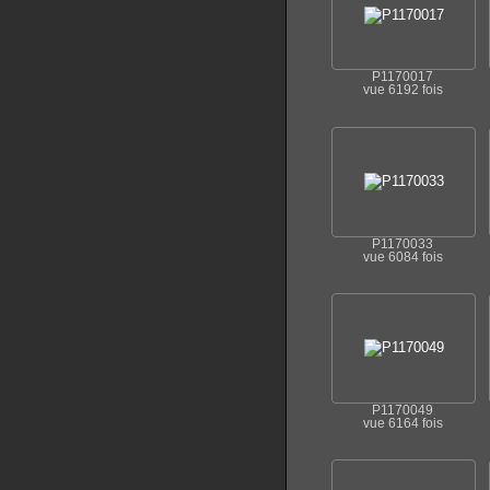
P1170017
vue 6192 fois
P1170033
vue 6084 fois
P1170049
vue 6164 fois