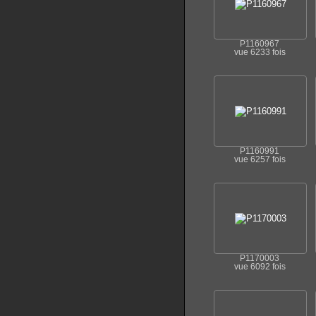
P1160967
vue 6233 fois
P1160991
vue 6257 fois
P1170003
vue 6092 fois