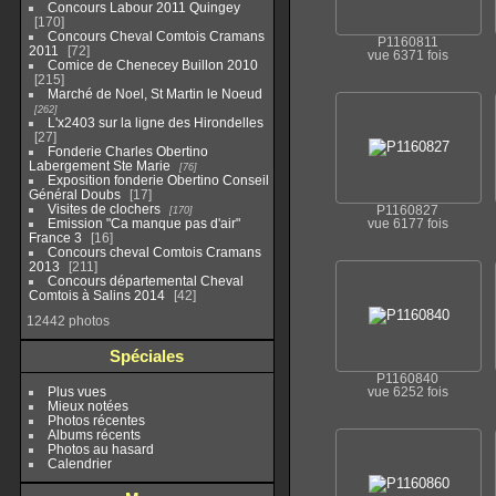
Concours Labour 2011 Quingey
170
Concours Cheval Comtois Cramans
P1160811
2011
72
vue 6371 fois
Comice de Chenecey Buillon 2010
215
Marché de Noel, St Martin le Noeud
262
L'x2403 sur la ligne des Hirondelles
27
Fonderie Charles Obertino
Labergement Ste Marie
76
Exposition fonderie Obertino Conseil
Général Doubs
17
Visites de clochers
P1160827
170
Emission "Ca manque pas d'air"
vue 6177 fois
France 3
16
Concours cheval Comtois Cramans
2013
211
Concours départemental Cheval
Comtois à Salins 2014
42
12442 photos
Spéciales
P1160840
Plus vues
vue 6252 fois
Mieux notées
Photos récentes
Albums récents
Photos au hasard
Calendrier